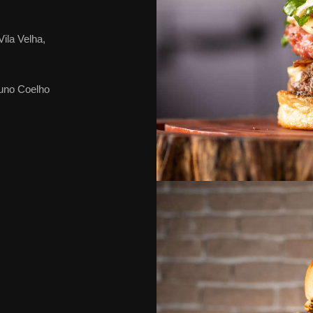
ila Velha,
runo Coelho