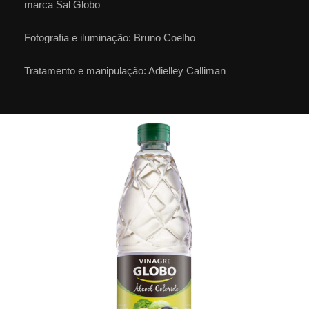
marca Sal Globo
Fotografia e iluminação: Bruno Coelho
Tratamento e manipulação: Adielley Calliman